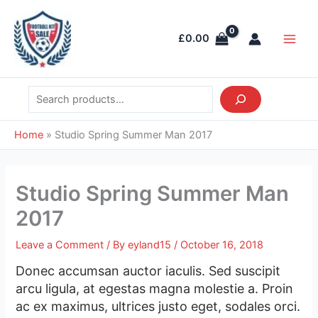
Skip
Search
Main
to
Men
£
0.00
content
Home
»
Studio Spring Summer Man 2017
Studio Spring Summer Man
2017
Leave a Comment
/ By
eyland15
/
October 16, 2018
Donec accumsan auctor iaculis. Sed suscipit
arcu ligula, at egestas magna molestie a. Proin
ac ex maximus, ultrices justo eget, sodales orci.